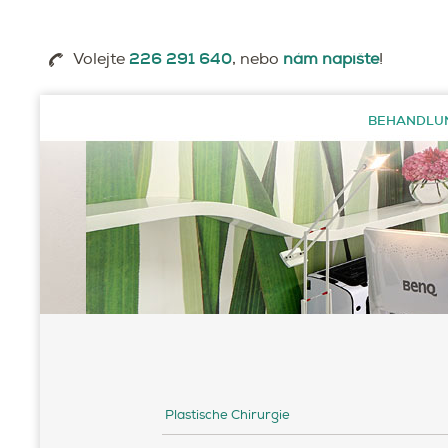
,
226 291 640
Volejte
nebo
nám napište
!
BEHANDLU
Plastische Chirurgie