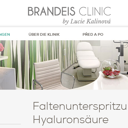
NGEN
ÜBER DIE KLINIK
PŘED A PO
Faltenunterspritzu
Hyaluronsäure